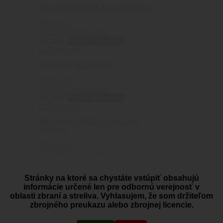
ARCHON MIKINA S KAPUCŇOU
0
out of 5
ARCHON Firearms
99.00
€
Pridať do košíka
ARCHON ŠILTOVKA
0
out of 5
ARCHON Firearms
59.00
€
Pridať do košíka
ARCHON TRIČKO, BAVLNA,
ČIERNE
0
out of 5
ARCHON Firearms
59.00
€
Pridať do košíka
Stránky na ktoré sa chystáte vstúpiť obsahujú
ARCHON TRIČKO, BAVLNA,
informácie určené len pre odbornú verejnosť v
ŠEDÉ
oblasti zbraní a streliva. Vyhlasujem, že som držiteľom
zbrojného preukazu alebo zbrojnej licencie.
0
out of 5
ARCHON Firearms