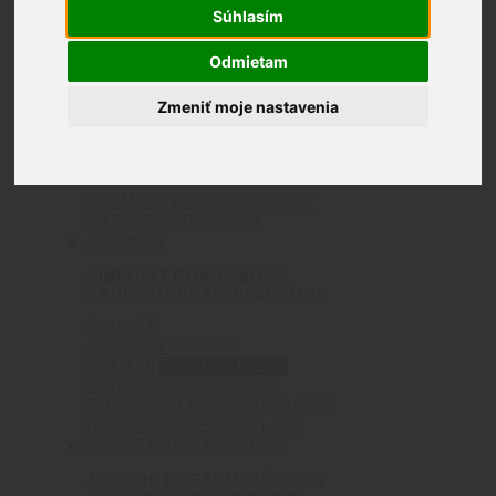
ARCHON
Súhlasím
Firearms
Odmietam
Zmeniť moje nastavenia
Zobrazených 1–9 z 77 výsledkov
AIMPOINT COA 3.5MOA V
SADE SO ZBRAŇOU ARCHON
0
out of 5
ARCHON Firearms
579.00
€
Pridať do košíka
ARCHON FIREARMS PÚZDRO