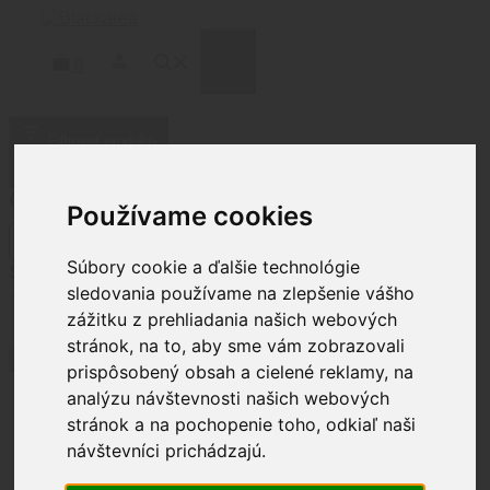
Preskočiť
na
obsah
MENU
0
Filtrovať produkty
Zatvoriť
Cena
Používame cookies
Súbory cookie a ďalšie technológie
Status
sledovania používame na zlepšenie vášho
Stav
zážitku z prehliadania našich webových
Na sklade
(
7
)
Na objednávku
(
70
)
stránok, na to, aby sme vám zobrazovali
Použiť
prispôsobený obsah a cielené reklamy, na
analýzu návštevnosti našich webových
stránok a na pochopenie toho, odkiaľ naši
Domov
/ ARCHON Firearms
návštevníci prichádzajú.