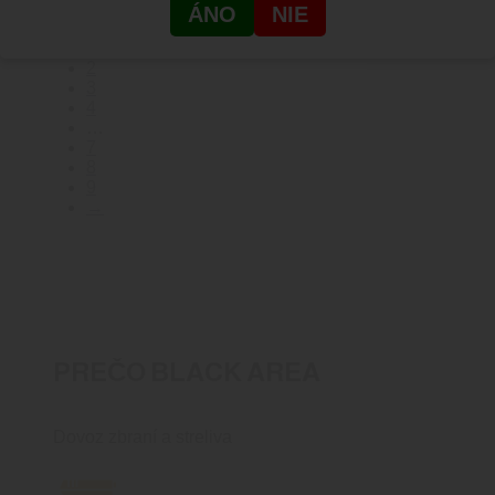
59.00
€
Pridať do košíka
ÁNO
NIE
1
2
3
4
…
7
8
9
→
PREČO BLACK AREA
Dovoz zbraní a streliva