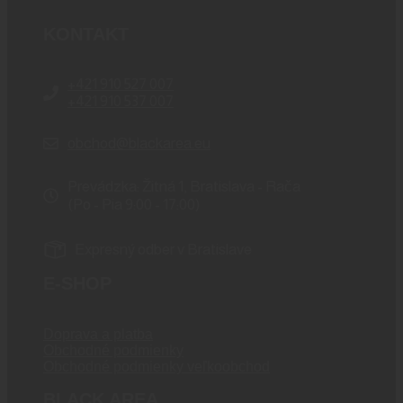
KONTAKT
+421 910 527 007
+421 910 537 007
obchod@blackarea.eu
Prevádzka: Žitná 1, Bratislava - Rača
(Po - Pia 9:00 - 17:00)
Expresný odber v Bratislave
E-SHOP
Doprava a platba
Obchodné podmienky
Obchodné podmienky veľkoobchod
BLACK AREA