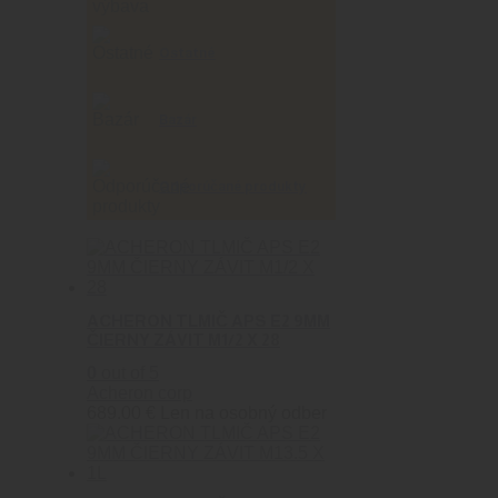
Ostatné
Bazár
Odporúčané produkty
ACHERON TLMIČ APS E2 9MM
ČIERNY ZÁVIT M1/2 X 28
0
out of 5
Acheron corp
689.00
€
Len na osobný odber