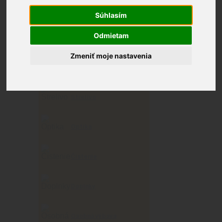
Súhlasím
Zobrazených 28–36 z 2393
Odmietam
výsledkov
Zmeniť moje nastavenia
Zbrane
Strelivo
Optika
Čistenie
Doplnky
Osobná výbava