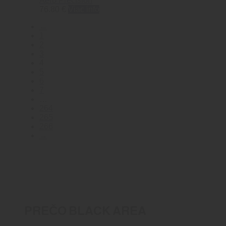
Aero Precision
76.80
€
Viac info
←
1
2
3
4
5
6
7
…
264
265
266
→
PREČO BLACK AREA