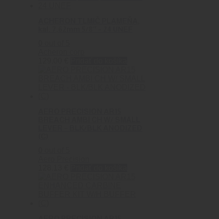
ACHERON TLMIČ PLAMEŇA,
kal. 7,62mm 5/8″ – 24 UNEF
0
out of 5
Acheron corp
129.00
€
Pridať do košíka
AERO PRECISION AR15
BREACH AMBI CH W/ SMALL
LEVER – BLK/BLK ANODIZED
(C)
0
out of 5
Aero Precision
128.13
€
Pridať do košíka
AERO PRECISION AR15