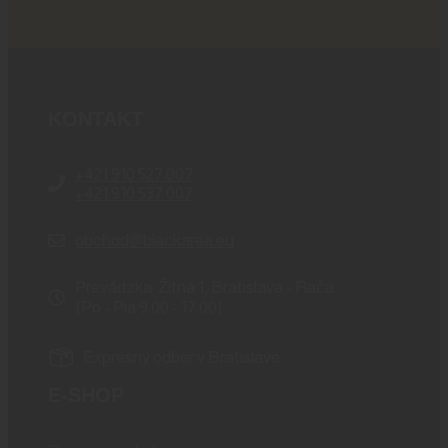
KONTAKT
+421 910 527 007
+421 910 537 007
obchod@blackarea.eu
Prevádzka: Žitná 1, Bratislava - Rača
(Po - Pia 9:00 - 17:00)
Expresný odber v Bratislave
E-SHOP