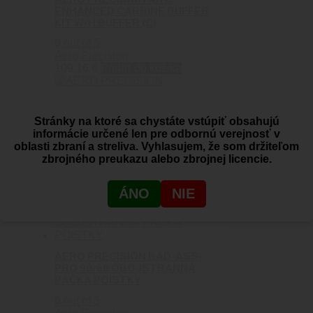
ENHANCED CARBINE BUFFER
KIT W/H BUFFER (C)
0
out of 5
Aero Precision
109.16
€
Pridať do košíka
Stránky na ktoré sa chystáte vstúpiť obsahujú
AERO PRECISION AR15/M4E1
informácie určené len pre odbornú verejnosť v
FIELD REPAIR KIT
oblasti zbraní a streliva. Vyhlasujem, že som držiteľom
zbrojného preukazu alebo zbrojnej licencie.
0
out of 5
Aero Precision
25.57
€
Viac info
ÁNO
NIE
AERO PRECISION BAD-ASS-
PRO 90/60 OBOJSTRANNÁ
PÁČKA POISTKY
0
out of 5