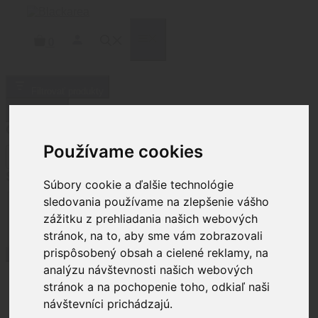
Preskočiť
na
obsah
MENU
0
Filtrovať produkty
Zatvoriť
Cena
Používame cookies
Status
Súbory cookie a ďalšie technológie
sledovania používame na zlepšenie vášho
Stav
Na sklade
(
1426
)
Nie je na sklade
(
864
)
zážitku z prehliadania našich webových
Na objednávku
(
103
)
stránok, na to, aby sme vám zobrazovali
prispôsobený obsah a cielené reklamy, na
Použiť
analýzu návštevnosti našich webových
stránok a na pochopenie toho, odkiaľ naši
návštevníci prichádzajú.
Domov
/
Produkty
/ Stránka 4