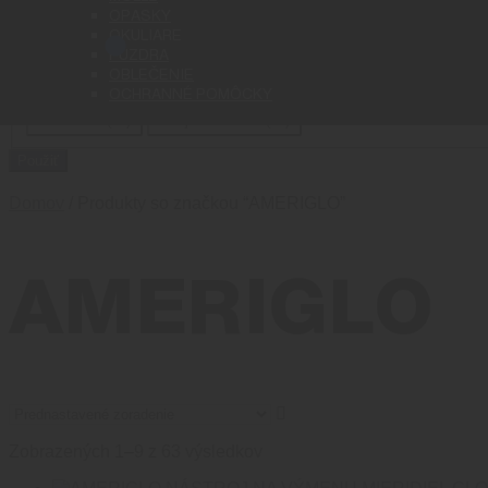
Cena
OPASKY
OKULIARE
PÚZDRA
Status
OBLEČENIE
OCHRANNÉ POMÔCKY
Stav
Na sklade
(
37
)
Nie je na sklade
(
26
)
Použiť
Domov
/ Produkty so značkou “AMERIGLO”
AMERIGLO
Zobrazených 1–9 z 63 výsledkov