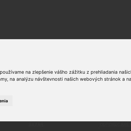
OPTIKA
ČISTENIE
RELIVO
PUŠKOHĽADY
CHÉMIA
STRELIVO
KOLIMÁTORY
ČISTIACE
 používame na zlepšenie vášho zážitku z prehliadania naš
LIVO
MONTÁŽE
BATTLE 
amy, na analýzu návštevnosti našich webových stránok a na
LIVO
PRÍSLUŠENSTVO A DOPLNKY
PATCHE
KAMERY
NÁSTROJ
ĎALEKOHĽADY
NÁRADIE
DOPLNKY 
enia
KOMPLET
BAZÁR
ODPORÚČANÉ 