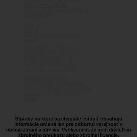
BARRETT MODEL 82A1 50
BMG MANGANESE
PHOSPHATE 29″ FLUTED 1:15
32.72LBS 57″
0
out of 5
Barrett
16912.50
€
Len na osobný
odber
BARRETT MRAD 6.5
CREEDMOOR TUNGSTEN
GREY CERAKOTE 24″ FLUTED
BARREL 1:8 13.19LBS 47.4″ –
DEMO
0
out of 5
Barrett
Stránky na ktoré sa chystáte vstúpiť obsahujú
10147.50
€
Len na osobný
informácie určené len pre odbornú verejnosť v
odber
oblasti zbraní a streliva. Vyhlasujem, že som držiteľom
zbrojného preukazu alebo zbrojnej licencie.