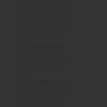
odber
BARRETT MAGAZINE, .308
WIN/6.5 CREEDMOOR /.260
REM, BLACK, 10 ROUND „C“
0
out of 5
Barrett
142.48
€
Pridať do košíka
BARRETT MAGAZINE, BLACK,
50 BMG, 10 ROUND
0
out of 5
Barrett
338.25
€
Viac info