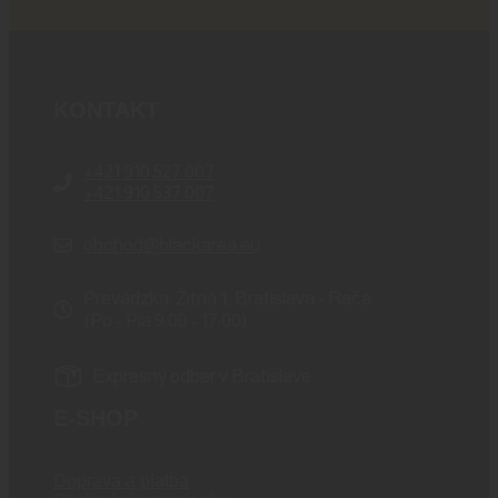
KONTAKT
+421 910 527 007
+421 910 537 007
obchod@blackarea.eu
Prevádzka: Žitná 1, Bratislava - Rača
(Po - Pia 9:00 - 17:00)
Expresný odber v Bratislave
E-SHOP
Doprava a platba