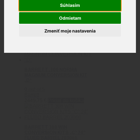
Barrett
Súhlasím
Odmietam
Zmeniť moje nastavenia
Zobrazených 1–9 z 10 výsledkov
BARRETT .300 NORMA
MAGNUM CONVERSION KIT
„D“
0
out of 5
Barrett
2449.75
€
Pridať do košíka
BARRETT 308 WIN
CONVERSION KITS „C“ 24″
FLUED BARREL 203066