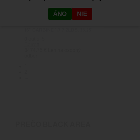
ÁNO
NIE
BARRETT REC7 5.56 NATO
BURNT BRONZE CERAKOTE
16″ CARBINE 1:7 7.2LBS. 33.25″
0
out of 5
Barrett
3474.75
€
Len na osobný
odber
1
2
→
PREČO BLACK AREA