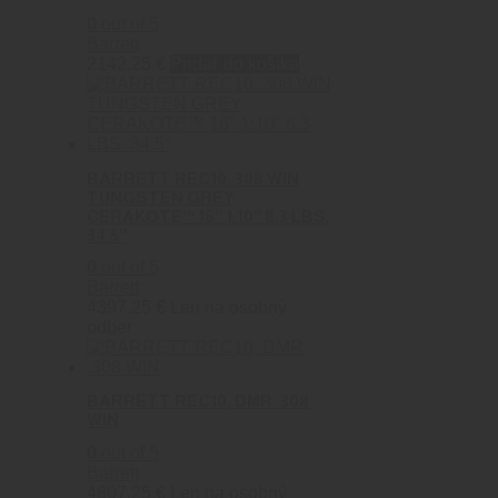
0
out of 5
Barrett
2142.25
€
Pridať do košíka
BARRETT REC10 .308 WIN
TUNGSTEN GREY
CERAKOTE™ 16″ 1:10″ 8.3 LBS.
34.5″
0
out of 5
Barrett
4397.25
€
Len na osobný
odber
BARRETT REC10, DMR .308
WIN
0
out of 5
Barrett
4807.25
€
Len na osobný