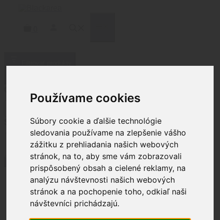
Preskočiť
na
obsah
MENU
0
Filtrovať produkty
Zatvoriť
Cena
Používame cookies
Súbory cookie a ďalšie technológie
Status
sledovania používame na zlepšenie vášho
Stav
zážitku z prehliadania našich webových
Na sklade
(
4
)
Nie je na sklade
(
6
)
stránok, na to, aby sme vám zobrazovali
Použiť
prispôsobený obsah a cielené reklamy, na
analýzu návštevnosti našich webových
stránok a na pochopenie toho, odkiaľ naši
Domov
/ Produkty so značkou
návštevníci prichádzajú.
“Barrett”