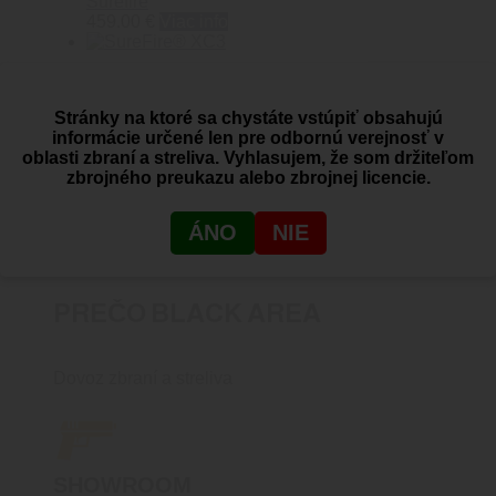
Surefire
459.00
€
Viac info
SureFire® XC3
0
out of 5
Stránky na ktoré sa chystáte vstúpiť obsahujú
Surefire
informácie určené len pre odbornú verejnosť v
349.00
€
Pridať do košíka
oblasti zbraní a streliva. Vyhlasujem, že som držiteľom
zbrojného preukazu alebo zbrojnej licencie.
ÁNO
NIE
PREČO BLACK AREA
Dovoz zbraní a streliva
SHOWROOM