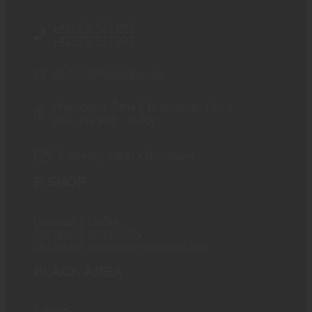
+421 910 527 007
+421 910 537 007
obchod@blackarea.eu
Prevádzka: Žitná 1, Bratislava - Rača
(Po - Pia 9:00 - 17:00)
Expresný odber v Bratislave
E-SHOP
Doprava a platba
Obchodné podmienky
Obchodné podmienky veľkoobchod
BLACK AREA
E-shop