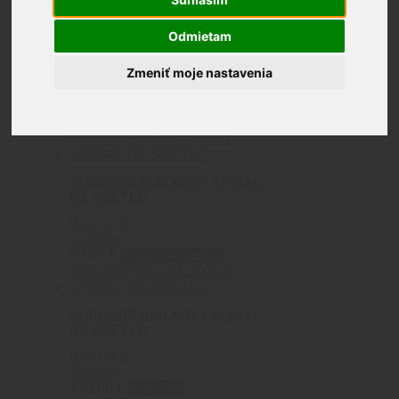
Surefire
Odmietam
Zmeniť moje nastavenia
Zobrazuje sa 9 výsledkov
SUREFIRE DIAĽKOVÝ SPÍNAČ
NA SVETLO
0
out of 5
Surefire
89.00
€
Pridať do košíka
SUREFIRE DIAĽKOVÝ SPÍNAČ
NA SVETLO
0
out of 5
Surefire
173.00
€
Viac info