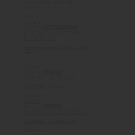
MINI SCOUT LIGHT PRO
ČIERNE
0
out of 5
Surefire
454.90
€
Pridať do košíka
SUREFIRE WARCOMP FLASH
HIDER
0
out of 5
Surefire
285.98
€
Viac info
SUREFIRE X300U-B
0
out of 5
Surefire
419.00
€
Viac info
SUREFIRE X300U-B FDE
0
out of 5