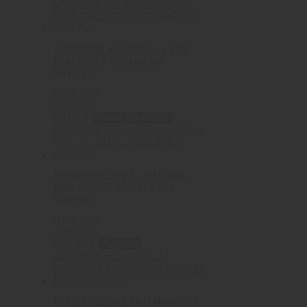
SUREFIRE KONCOVKA PRE
DIAĽKOVÝ SPÍNAČ NA
SVETLO
0
out of 5
Surefire
89.00
€
Pridať do košíka
SUREFIRE SVETLO M340C
MINI SCOUT LIGHT PRO
ČIERNE
0
out of 5
Surefire
539.90
€
Viac info
SUREFIRE SVETLO M340DFT