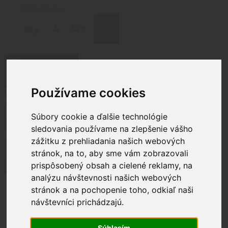
Preskočiť
na
obsah
MENU
0
Filtrovať produkty
Zatvoriť
Používame cookies
Cena
Súbory cookie a ďalšie technológie
Status
sledovania používame na zlepšenie vášho
zážitku z prehliadania našich webových
Stav
Na sklade
(
4
)
Nie je na sklade
(
5
)
stránok, na to, aby sme vám zobrazovali
prispôsobený obsah a cielené reklamy, na
Použiť
analýzu návštevnosti našich webových
stránok a na pochopenie toho, odkiaľ naši
návštevníci prichádzajú.
Domov
/ Produkty so značkou
“Surefire”
Súhlasím