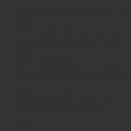
.22LR Federal Premium Gold Medal Target 40gr/2,59g So
0
out of 5
Federal
8.80
€
Len na osobný odber
.300 AAC Blackout Federal Fusion 150gr/9,72g SP
0
out of 5
Federal
1.97
€
Len na osobný odber
.45-70 Government Federal Power-Shok 300gr/19,44g 
0
out of 5
Federal
3.60
€
Len na osobný odber
10mm Auto Federal Fusion SP 200gr/12,96g
0
out of 5
Federal
2.29
€
Len na osobný odber