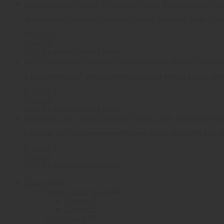
10mmAuto Federal Premium Trophy Bonded Bear Claw 
0
out of 5
Federal
2.58
€
Len na osobný odber
6,5 Creedmoor Federal Premium Gold Medal Sierra Ma
0
out of 5
Federal
2.44
€
Len na osobný odber
Federal .45-70Government Power-Shok 300gr/19,44g 
0
out of 5
Federal
3.19
€
Len na osobný odber
622
Zbrane
622
produktov
46
Hlavné časti zbraní
46
35
produktov
Hlavne
35
11
produktov
Závery
11
77
produktov
Dlhé zbrane
77