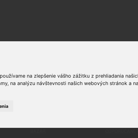
OPTIKA
ČISTENIE
RELIVO
PUŠKOHĽADY
CHÉMIA
STRELIVO
KOLIMÁTORY
ČISTIACE
 používame na zlepšenie vášho zážitku z prehliadania naš
LIVO
MONTÁŽE
BATTLE 
amy, na analýzu návštevnosti našich webových stránok a na
LIVO
PRÍSLUŠENSTVO A DOPLNKY
PATCHE
KAMERY
NÁSTROJ
ĎALEKOHĽADY
NÁRADIE
DOPLNKY 
enia
KOMPLET
BAZÁR
ODPORÚČANÉ 