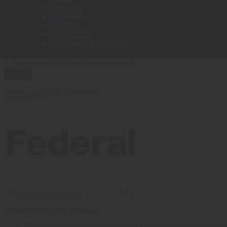
Cena
OPASKY
OKULIARE
PÚZDRA
Status
OBLEČENIE
OCHRANNÉ POMÔCKY
Stav
Na sklade
(
4
)
Nie je na sklade
(
3
)
Použiť
Domov
/ Brands / Federal
Federal
Zobrazuje sa 7 výsledkov