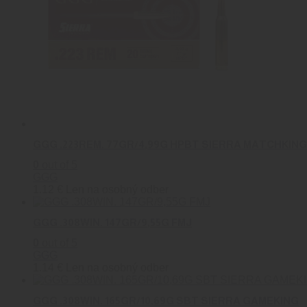
GGG .223REM. 77GR/4,99G HPBT SIERRA MATCHKING
0
out of 5
GGG
1.12
€
Len na osobný odber
GGG .308WIN. 147GR/9,55G FMJ
0
out of 5
GGG
1.14
€
Len na osobný odber
GGG .308WIN. 165GR/10,69G SBT SIERRA GAMEKING