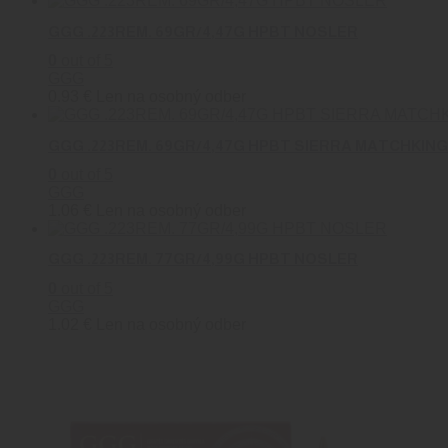
GGG .223REM. 69GR/4,47G HPBT NOSLER
0
out of 5
GGG
0.93
€
Len na osobný odber
GGG .223REM. 69GR/4,47G HPBT SIERRA MATCHKING
0
out of 5
GGG
1.06
€
Len na osobný odber
GGG .223REM. 77GR/4,99G HPBT NOSLER
0
out of 5
GGG
1.02
€
Len na osobný odber