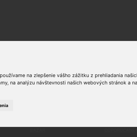
OPTIKA
ČISTENIE
RELIVO
PUŠKOHĽADY
CHÉMIA
STRELIVO
KOLIMÁTORY
ČISTIACE
 používame na zlepšenie vášho zážitku z prehliadania naš
LIVO
MONTÁŽE
BATTLE 
amy, na analýzu návštevnosti našich webových stránok a na
LIVO
PRÍSLUŠENSTVO A DOPLNKY
PATCHE
KAMERY
NÁSTROJ
ĎALEKOHĽADY
NÁRADIE
DOPLNKY 
enia
KOMPLET
BAZÁR
ODPORÚČANÉ 