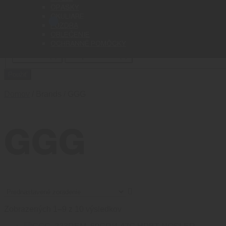
Cena
OPASKY
OKULIARE
PÚZDRA
Status
OBLEČENIE
OCHRANNÉ POMÔCKY
Stav
Na sklade
(
2
)
Nie je na sklade
(
8
)
Použiť
Domov
/ Brands / GGG
GGG
Zobrazených 1–9 z 10 výsledkov