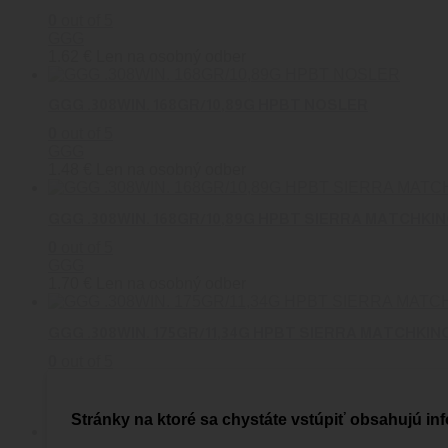
0
out of 5
GGG
1.62
€
Len na osobný odber
GGG .308WIN. 168GR/10,89G HPBT NOSLER
0
out of 5
GGG
1.48
€
Len na osobný odber
GGG .308WIN. 168GR/10,89G HPBT SIERRA MATCHKI
0
out of 5
GGG
1.70
€
Len na osobný odber
GGG .308WIN. 175GR/11,34G HPBT SIERRA MATCHKIN
0
out of 5
GGG
1.77
€
Len na osobný odber
Stránky na ktoré sa chystáte vstúpiť obsahujú inf
1