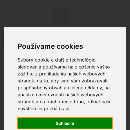
Preskočiť
na
obsah
MENU
0
Filtrovať produkty
Používame cookies
Zatvoriť
Cena
Súbory cookie a ďalšie technológie
sledovania používame na zlepšenie vášho
Status
zážitku z prehliadania našich webových
stránok, na to, aby sme vám zobrazovali
Stav
Na sklade
(
4
)
prispôsobený obsah a cielené reklamy, na
analýzu návštevnosti našich webových
Použiť
stránok a na pochopenie toho, odkiaľ naši
návštevníci prichádzajú.
Domov
/ Brands / Kovohutě Příbram
Súhlasím