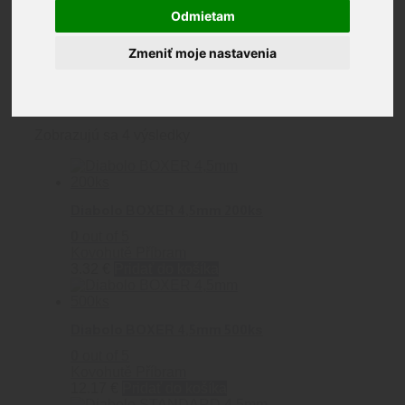
Kovohutě
Odmietam
Příbram
Zmeniť moje nastavenia
Zobrazujú sa 4 výsledky
Diabolo BOXER 4,5mm 200ks
0
out of 5
Kovohutě Příbram
3.32
€
Pridať do košíka
Diabolo BOXER 4,5mm 500ks
0
out of 5
Kovohutě Příbram
12.17
€
Pridať do košíka