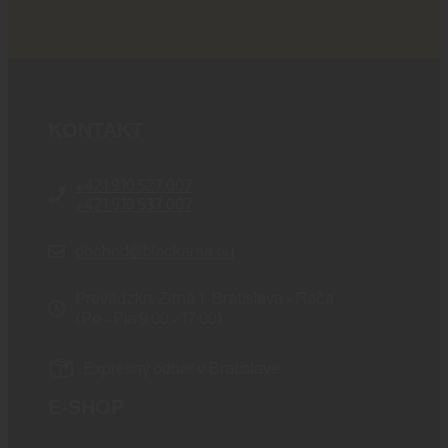
KONTAKT
+421 910 527 007
+421 910 537 007
obchod@blackarea.eu
Prevádzka: Žitná 1, Bratislava - Rača
(Po - Pia 9:00 - 17:00)
Expresný odber v Bratislave
E-SHOP