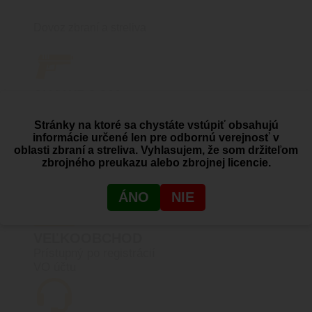
Dovoz zbraní a streliva
SHOWROOM
Žitná 1, Bratislava, Rača
Stránky na ktoré sa chystáte vstúpiť obsahujú
informácie určené len pre odbornú verejnosť v
oblasti zbraní a streliva. Vyhlasujem, že som držiteľom
zbrojného preukazu alebo zbrojnej licencie.
PRODUKTY SKLADOM
Reálny stav skladových zásob
ÁNO
NIE
VEĽKOOBCHOD
Prístupný po registrácií
VO účtu