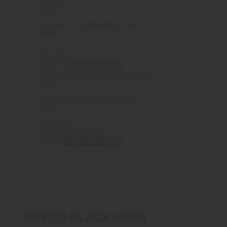
Diabolo STANDARD 4,5mm
500ks
0
out of 5
Kovohutě Příbram
8.39
€
Pridať do košíka
Diabolo STANDARD 5,5mm
300ks
0
out of 5
Kovohutě Příbram
6.63
€
Pridať do košíka
PREČO BLACK AREA