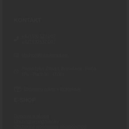
KONTAKT
+421 910 527 007
+421 910 537 007
obchod@blackarea.eu
Prevádzka: Žitná 1, Bratislava - Rača
(Po - Pia 9:00 - 17:00)
Expresný odber v Bratislave
E-SHOP
Doprava a platba
Obchodné podmienky
Obchodné podmienky veľkoobchod