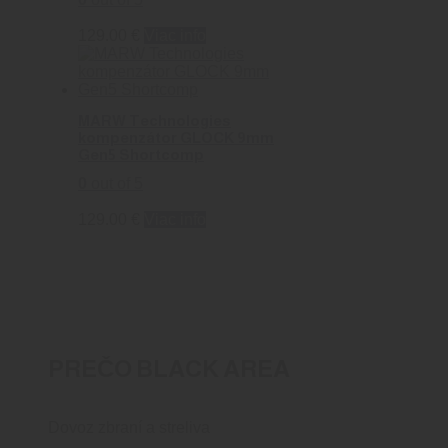
129.00
€
Viac info
MARW Technologies
kompenzátor GLOCK 9mm
Gen5 Shortcomp
0
out of 5
129.00
€
Viac info
PREČO BLACK AREA
Dovoz zbraní a streliva