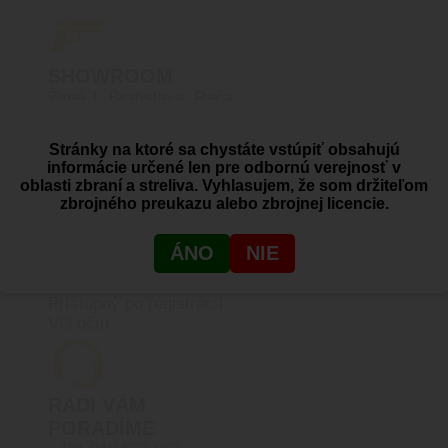
SHOWROOM
Žitná 1, Bratislava, Rača
Stránky na ktoré sa chystáte vstúpiť obsahujú
informácie určené len pre odbornú verejnosť v
PRODUKTY SKLADOM
oblasti zbraní a streliva. Vyhlasujem, že som držiteľom
Reálny stav skladových zásob
zbrojného preukazu alebo zbrojnej licencie.
ÁNO
NIE
VEĽKOOBCHOD
Prístupný po registrácií
VO účtu
RADI VÁM
PORADÍME