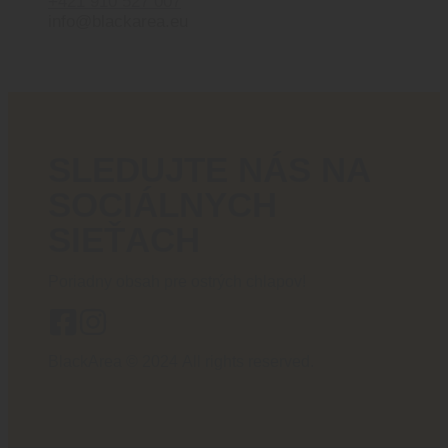
+421 910 527 007
info@blackarea.eu
SLEDUJTE NÁS NA
SOCIÁLNYCH
SIEŤACH
Poriadny obsah pre ostrých chlapov!
BlackArea © 2024 All rights reserved.