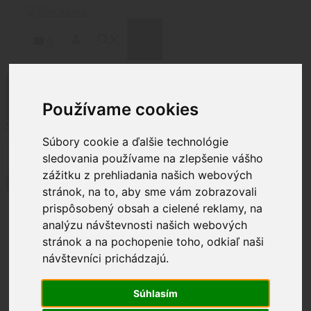
Preskočiť
na
obsah
MENU
0
Filtrovať produkty
Používame cookies
Zatvoriť
Status
Súbory cookie a ďalšie technológie
Stav
sledovania používame na zlepšenie vášho
Na sklade
(
1
)
Nie je na sklade
(
2
)
zážitku z prehliadania našich webových
Použiť
stránok, na to, aby sme vám zobrazovali
prispôsobený obsah a cielené reklamy, na
analýzu návštevnosti našich webových
Domov
/ Brands / MARW
stránok a na pochopenie toho, odkiaľ naši
Technologies
návštevníci prichádzajú.
MARW
Súhlasím